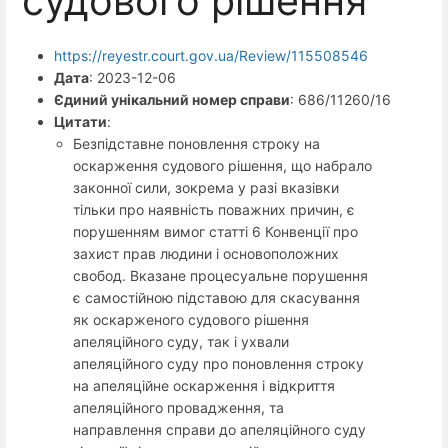
судового рішення
https://reyestr.court.gov.ua/Review/115508546
Дата
: 2023-12-06
Єдиний унікальний номер справи
: 686/11260/16
Цитати
:
Безпідставне поновлення строку на
оскарження судового рішення, що набрало
законної сили, зокрема у разі вказівки
тільки про наявність поважних причин, є
порушенням вимог статті 6 Конвенції про
захист прав людини і основоположних
свобод. Вказане процесуальне порушення
є самостійною підставою для скасування
як оскарженого судового рішення
апеляційного суду, так і ухвали
апеляційного суду про поновлення строку
на апеляційне оскарження і відкриття
апеляційного провадження, та
направлення справи до апеляційного суду